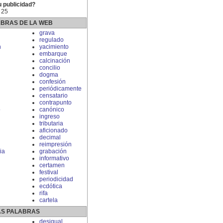
u publicidad?
 25
ABRAS DE LA WEB
grava
regulado
n
yacimiento
embarque
calcinación
concilio
dogma
confesión
periódicamente
censatario
contrapunto
o
canónico
ingreso
tributaria
aficionado
decimal
reimpresión
ia
grabación
informativo
certamen
festival
periodicidad
ecdótica
rifa
cartela
S PALABRAS
desigual