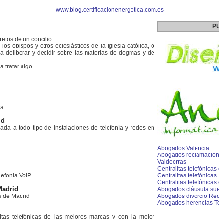
www.blog.certificacionenergetica.com.es
P
retos de un concilio
los obispos y otros eclesiásticos de la Iglesia católica, o
ra deliberar y decidir sobre las materias de dogmas y de
a tratar algo
la
id
da a todo tipo de instalaciones de telefonía y redes en
Abogados Valencia
Abogados reclamacion
Valdeorras
Centralitas telefónica
lefonia VoIP
Centralitas telefónicas
Centralitas telefónicas 
Madrid
Abogados cláusula sue
s de Madrid
Abogados divorcio Re
Abogados herencias To
litas telefónicas de las mejores marcas y con la mejor