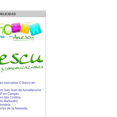
UBLICIDAD
es bancarias O Barco de
s en San Juan de Aznalfarache
 IP en Cangas
en Isla Cristina
lo Barbastro
dondela
rres de la Alameda