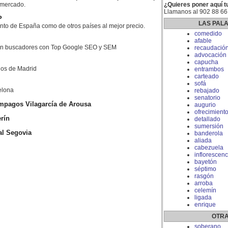
l mercado.
¿Quieres poner aquí t
Llamanos al 902 88 66
P
LAS PAL
nto de España como de otros países al mejor precio.
comedido
afable
 en buscadores con Top Google SEO y SEM
recaudació
advocación
capucha
dos de Madrid
entrambos
carteado
sofá
elona
rebajado
senatorio
mpagos Vilagarcía de Arousa
augurio
ofrecimient
rín
detallado
sumersión
l Segovia
banderola
aliada
cabezuela
inflorescenc
bayetón
séptimo
rasgón
arroba
celemín
ligada
enrique
OTRA
soberano