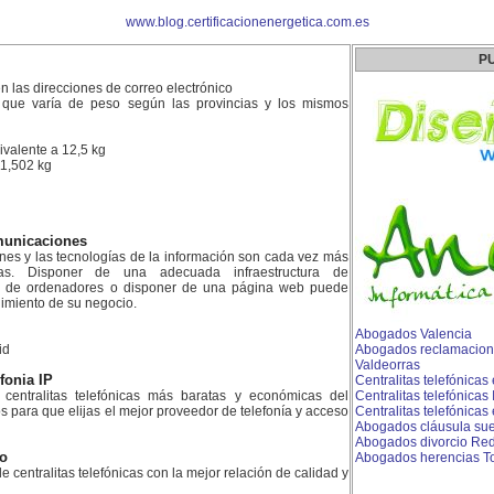
www.blog.certificacionenergetica.com.es
P
 las direcciones de correo electrónico
 que varía de peso según las provincias y los mismos
valente a 12,5 kg
11,502 kg
municaciones
ones y las tecnologías de la información son cada vez más
as. Disponer de una adecuada infraestructura de
d de ordenadores o disponer de una página web puede
dimiento de su negocio.
Abogados Valencia
id
Abogados reclamacion
Valdeorras
efonia IP
Centralitas telefónica
centralitas telefónicas más baratas y económicas del
Centralitas telefónicas
para que elijas el mejor proveedor de telefonía y acceso
Centralitas telefónicas 
Abogados cláusula sue
Abogados divorcio Re
ao
Abogados herencias To
e centralitas telefónicas con la mejor relación de calidad y