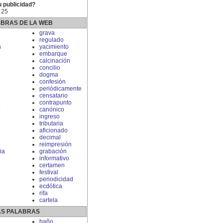
u publicidad?
 25
ABRAS DE LA WEB
grava
regulado
n
yacimiento
embarque
calcinación
concilio
dogma
confesión
periódicamente
censatario
contrapunto
o
canónico
ingreso
tributaria
aficionado
decimal
reimpresión
ia
grabación
informativo
certamen
festival
periodicidad
ecdótica
rifa
cartela
S PALABRAS
baño