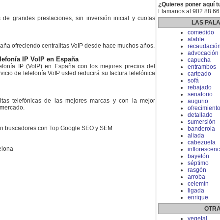
¿Quieres poner aquí t
Llamanos al 902 88 66
es de grandes prestaciones, sin inversión inicial y cuotas
LAS PAL
comedido
afable
aña ofreciendo centralitas VoIP desde hace muchos años.
recaudació
advocación
lefonía IP VoIP en España
capucha
fonía IP (VoIP) en España con los mejores precios del
entrambos
icio de telefonía VoIP usted reducirá su factura telefónica
carteado
sofá
rebajado
senatorio
litas telefónicas de las mejores marcas y con la mejor
augurio
l mercado.
ofrecimient
detallado
sumersión
 en buscadores con Top Google SEO y SEM
banderola
aliada
cabezuela
elona
inflorescenc
bayetón
séptimo
rasgón
arroba
celemín
ligada
enrique
OTRA
vegetal