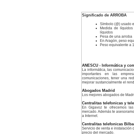
Significado de ARROBA
Símbolo (@) usado en
Medida de líquidos
líquidos
Pesa de una arroba
En Aragón, peso equi
Peso equivalente a 
ANESCU - Informática y co
La informática, las comunicaci
importantes en las empres
comunicaciones, tener una re
mejorar sustancialmente el ren
Abogados Madrid
Los mejores abogados de Madr
Centralitas telefonicas y tel
En Gigavoz te ofrecemos las 
mercado. Además te asesoramos 
a Internet.
Centralitas telefonicas Bilb
Servicio de venta e instalación d
precio del mercado.