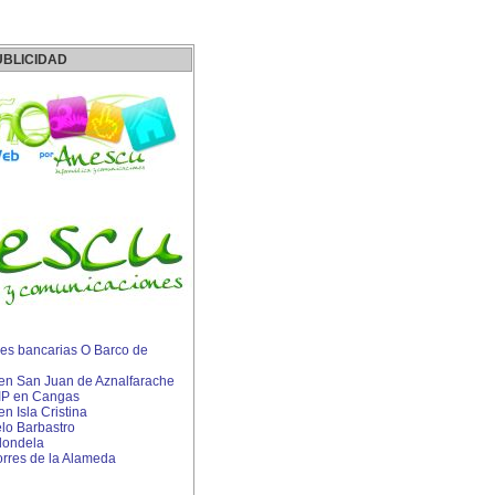
UBLICIDAD
es bancarias O Barco de
s en San Juan de Aznalfarache
 IP en Cangas
en Isla Cristina
lo Barbastro
dondela
rres de la Alameda