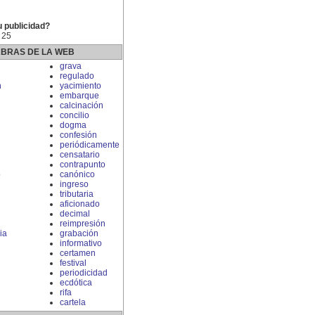
u publicidad?
 25
ABRAS DE LA WEB
grava
regulado
n
yacimiento
embarque
calcinación
concilio
dogma
confesión
periódicamente
censatario
contrapunto
o
canónico
ingreso
tributaria
aficionado
decimal
reimpresión
ia
grabación
informativo
certamen
festival
periodicidad
ecdótica
rifa
cartela