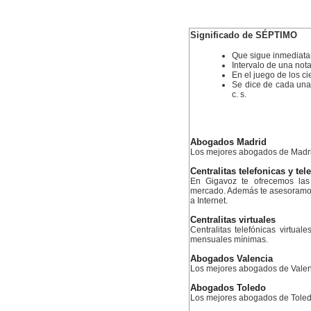
Significado de SÉPTIMO
Que sigue inmediatam
Intervalo de una nota
En el juego de los ci
Se dice de cada una 
c. s.
Abogados Madrid
Los mejores abogados de Madr
Centralitas telefonicas y tel
En Gigavoz te ofrecemos las 
mercado. Además te asesoramos 
a Internet.
Centralitas virtuales
Centralitas telefónicas virtual
mensuales mínimas.
Abogados Valencia
Los mejores abogados de Valen
Abogados Toledo
Los mejores abogados de Tole