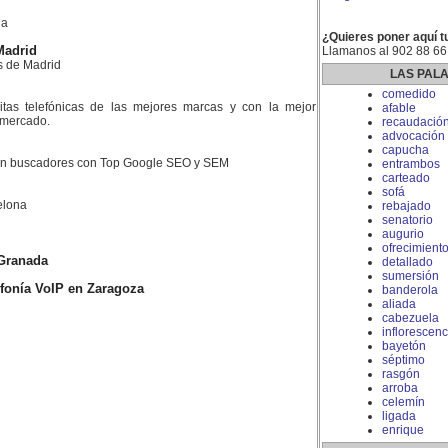
la
¿Quieres poner aquí t
Madrid
Llamanos al 902 88 66
s de Madrid
LAS PAL
comedido
litas telefónicas de las mejores marcas y con la mejor
afable
l mercado.
recaudació
advocación
capucha
 en buscadores con Top Google SEO y SEM
entrambos
carteado
sofá
elona
rebajado
senatorio
augurio
ofrecimient
Granada
detallado
sumersión
lefonía VoIP en Zaragoza
banderola
aliada
cabezuela
inflorescenc
bayetón
séptimo
rasgón
arroba
celemín
ligada
enrique