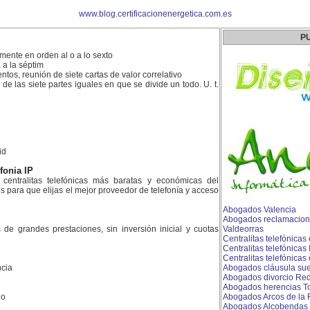
www.blog.certificacionenergetica.com.es
P
ente en orden al o a lo sexto
 a la séptim
entos, reunión de siete cartas de valor correlativo
de las siete partes iguales en que se divide un todo. U. t.
id
efonia IP
centralitas telefónicas más baratas y económicas del
para que elijas el mejor proveedor de telefonía y acceso
Abogados Valencia
Abogados reclamacion
es de grandes prestaciones, sin inversión inicial y cuotas
Valdeorras
Centralitas telefónica
Centralitas telefónicas
Centralitas telefónicas 
cia
Abogados cláusula sue
Abogados divorcio Re
Abogados herencias To
do
Abogados Arcos de la 
Abogados Alcobendas