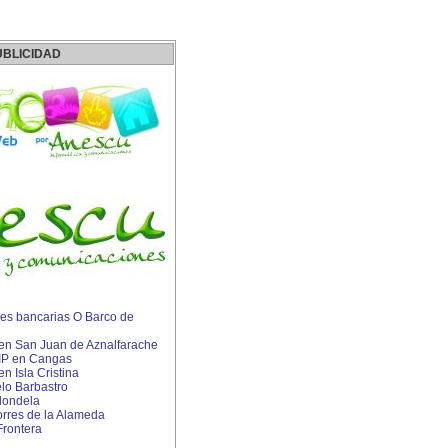
UBLICIDAD
es bancarias O Barco de
s en San Juan de Aznalfarache
 IP en Cangas
en Isla Cristina
lo Barbastro
dondela
rres de la Alameda
Frontera