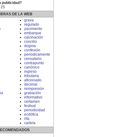
u publicidad?
 25
ABRAS DE LA WEB
grava
regulado
n
yacimiento
embarque
calcinación
concilio
dogma
confesión
periódicamente
censatario
contrapunto
o
canónico
ingreso
tributaria
aficionado
decimal
reimpresión
ia
grabación
informativo
certamen
festival
periodicidad
ecdótica
rifa
cartela
 RECOMENDADOS