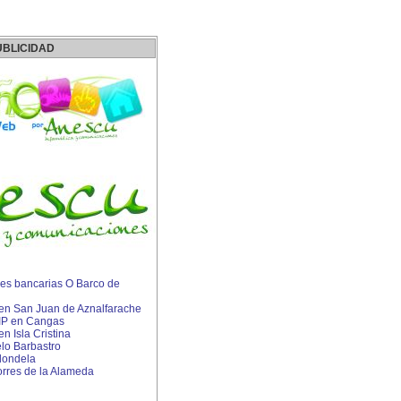
UBLICIDAD
es bancarias O Barco de
s en San Juan de Aznalfarache
 IP en Cangas
en Isla Cristina
lo Barbastro
dondela
rres de la Alameda