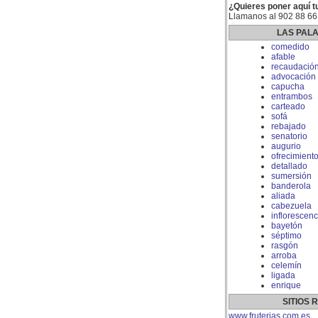
¿Quieres poner aquí t
Llamanos al 902 88 66
LAS PAL
comedido
afable
recaudació
advocación
capucha
entrambos
carteado
sofá
rebajado
senatorio
augurio
ofrecimient
detallado
sumersión
banderola
aliada
cabezuela
inflorescenc
bayetón
séptimo
rasgón
arroba
celemín
ligada
enrique
SITIOS
www.fruterias.com.es